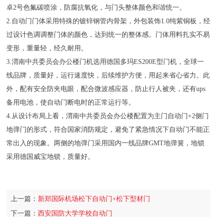
卓2号色氟碳喷涂，防腐抗氧化，与门头整体颜色和谐统一。
2.自动门门体采用特殊的镀锌钢管内骨架，外包装饰1.0纯紫铜板，经
过设计色调调整门体的颜色，达到统一的整体感。门体用料扎实不易
变形，重量轻，经久耐用。
3.渭南中共委员会办公楼门机选用德国多玛ES200E型门机，全球一
线品牌，质量好，运行速度快，后续维护方便，用起来省心省力。此
外，配有安全防夹电眼，配合微波感应器，防止行人被夹，还有ups
备用电池，使自动门断电时的正常运行等。
4.从设计布局上看，渭南中共委员会办公楼配置为主门自动门+2侧门
地弹门的形式，符合国家消防规定，避免了紧急情况下自动门不能正
常出入的现象。两侧的地弹门采用国内一线品牌GMT地弹簧，地锁
采用德国威宝地锁，质量好。
上一篇：
新郑国际机场松下自动门+松下型材门
下一篇：
西安国防大学学校自动门