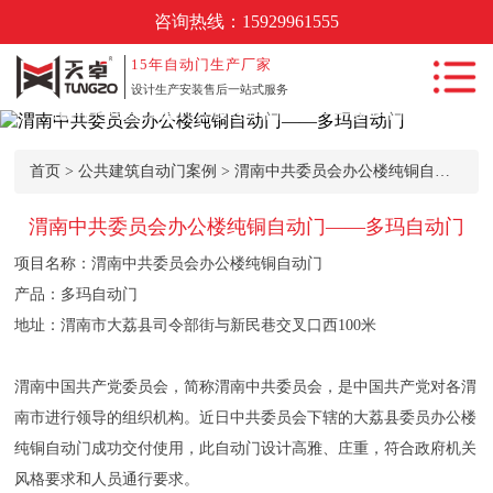
咨询热线：
15929961555
首页
15年
自动门生产厂家
设计生产安装售后一站式服务
渭南中共委员会办公楼纯铜自动门——多玛自动门
自动门产品中
心
首页
>
公共建筑自动门案例
> 渭南中共委员会办公楼纯铜自动门——多玛自动门
自动门工程案
例
渭南中共委员会办公楼纯铜自动门——多玛自动门
新闻动态
项目名称：渭南中共委员会办公楼纯铜自动门
自动门知识
产品：多玛自动门
地址：渭南市大荔县司令部街与新民巷交叉口西100米
常见问题
关于我们
渭南中国共产党委员会，简称渭南中共委员会，是中国共产党对各渭
南市进行领导的组织机构。近日中共委员会下辖的大荔县委员办公楼
联系我们
纯铜自动门成功交付使用，此自动门设计高雅、庄重，符合政府机关
风格要求和人员通行要求。