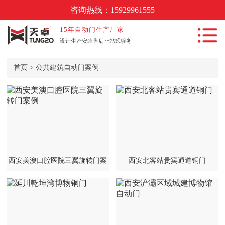
咨询热线：
15929961555
首页
15年
自动门生产厂家
公共建筑自动门案例
设计生产安装售后一站式服务
自动门产品中
心
首页
>
公共建筑自动门案例
自动门工程案
例
新闻动态
自动门知识
常见问题
西安美澳口腔医院三翼旋转门案
西安北客站贵宾通道铜门
关于我们
例
联系我们