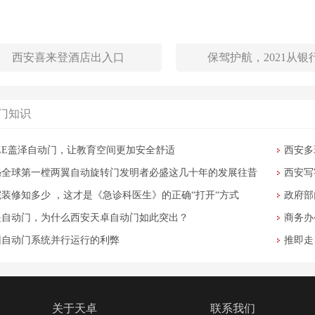
西安喜来登酒店出入口
保驾护航，2021从银
门知识
EZE盖泽自动门，让教育空间更加安全舒适
西安多
秘全球第一樘两翼自动旋转门发明者必盛这几十年的发展往昔
西安写
院装修知多少 ，这才是《急诊科医生》的正确“打开“方式
政府部
是自动门，为什么西安天卓自动门如此突出？
商务办
旧自动门系统并行运行的利弊
推即走
关于天卓
联系我们