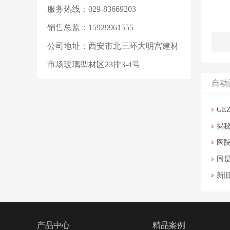
服务热线：029-83669203
销售总监：15929961555
公司地址：西安市北三环大明宫建材
市场玻璃型材区23排3-4号
自动
G
揭
医
同
新
产品中心
精品案例