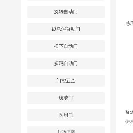
旋转自动门
西
感
磁悬浮自动门
1
松下自动门
2
3
多玛自动门
4
门控五金
5
玻璃门
在
筛
医用门
进
电动屏风