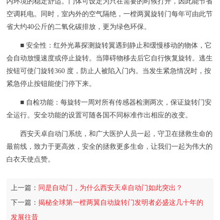
内环境的稳定舒适。门体可设定为只在需要的时候打开，因此能节省
空调耗电。同时，室内外的空气隔绝，一樘两翼旋转门每年可由此节
省大约40公斤的二氧化碳排放，更为绿色环保。
■ 安全性：红外光幕探测旋转翼遇到静止和缓慢移动的物体，它
会自动放慢速度或停止旋转。当障碍物移去后它自行恢复旋转。逃生
按钮可使门旋转360 度，防止人被陷入门内。当发生紧急情况时，按
紧急停止按钮能使门停下来。
■ 自检功能：每旋转一周对所有传感器检测两次，保证旋转门安
全运行。安全功能的设置可随各国不同标准作出相应的改变。
西安天卓自动门系统，和广大医护人员一起，守卫在拯救生命的
最前线，致力于更高效，安全的拯救更多生命，让我们一起为伟大的
白衣天使点赞。
上一篇：
同是自动门，为什么西安天卓自动门如此突出？
下一篇：
揭秘全球第一樘两翼自动旋转门发明者必盛这几十年的
发展往昔