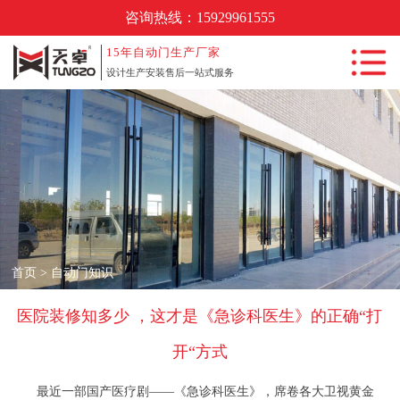
咨询热线：
15929961555
首页
15年
自动门生产厂家
设计生产安装售后一站式服务
自动门产品中
心
自动门工程案
例
新闻动态
自动门知识
首页
>
自动门知识
常见问题
关于我们
医院装修知多少 ，这才是《急诊科医生》的正确“打
联系我们
开“方式
最近一部国产医疗剧——《急诊科医生》，席卷各大卫视黄金