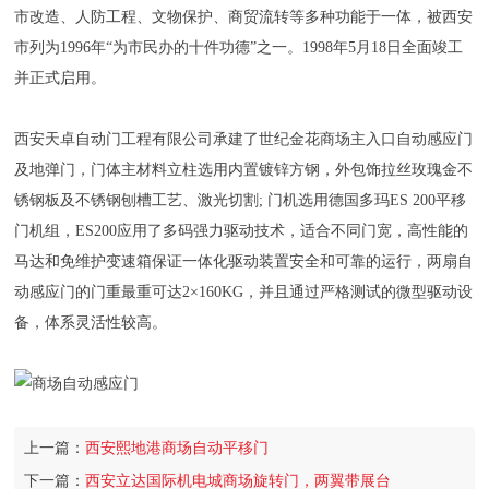
市改造、人防工程、文物保护、商贸流转等多种功能于一体，被西安
市列为1996年“为市民办的十件功德”之一。1998年5月18日全面竣工
并正式启用。
西安天卓自动门工程有限公司承建了世纪金花商场主入口自动感应门
及地弹门，门体主材料立柱选用内置镀锌方钢，外包饰拉丝玫瑰金不
锈钢板及不锈钢刨槽工艺、激光切割; 门机选用德国多玛ES 200平移
门机组，ES200应用了多码强力驱动技术，适合不同门宽，高性能的
马达和免维护变速箱保证一体化驱动装置安全和可靠的运行，两扇自
动感应门的门重最重可达2×160KG，并且通过严格测试的微型驱动设
备，体系灵活性较高。
上一篇：
西安熙地港商场自动平移门
下一篇：
西安立达国际机电城商场旋转门，两翼带展台