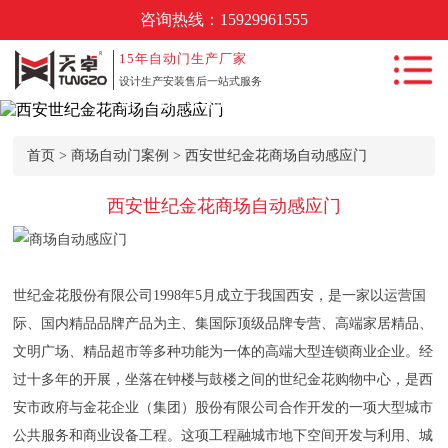
咨询热线：
15929961555
首页
15年
自动门生产厂家
设计生产安装售后一站式服务
西安世纪金花商场自动感应门
自动门产品中
心
首页
>
商场自动门案例
> 西安世纪金花商场自动感应门
自动门工程案
例
西安世纪金花商场自动感应门
新闻动态
自动门知识
世纪金花股份有限公司1998年5月成立于我国西安，是一家以运营国
常见问题
际、国内精品品牌产品为主、集国际顶级品牌专营、高端家居精品、
关于我们
文明广场、精品超市等多种功能为一体的高端大型连锁商业企业。经
过十多年的开展，坐落在钟楼与鼓楼之间的世纪金花购物中心，是西
联系我们
安市政府与金花企业（集团）股份有限公司合作开发的一项大型城市
公共服务和商业设备工程。这项工程融城市地下空间开发与利用、城