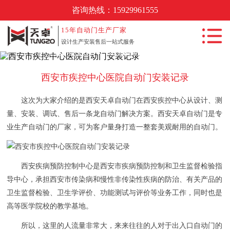
咨询热线：
15929961555
首页
15年
自动门生产厂家
设计生产安装售后一站式服务
西安市疾控中心医院自动门安装记录
自动门产品中
心
西安市疾控中心医院自动门安装记录
自动门工程案
例
这次为大家介绍的是西安天卓自动门在西安疾控中心从设计、测
量、安装、调试、售后一条龙自动门解决方案。西安天卓自动门是专
新闻动态
业生产自动门的厂家，可为客户量身打造一整套美观耐用的自动门。
自动门知识
常见问题
西安疾病预防控制中心是西安市疾病预防控制和卫生监督检验指
关于我们
导中心，承担西安市传染病和慢性非传染性疾病的防治、有关产品的
卫生监督检验、卫生学评价、功能测试与评价等业务工作，同时也是
联系我们
高等医学院校的教学基地。
所以，这里的人流量非常大，来来往往的人对于出入口自动门的