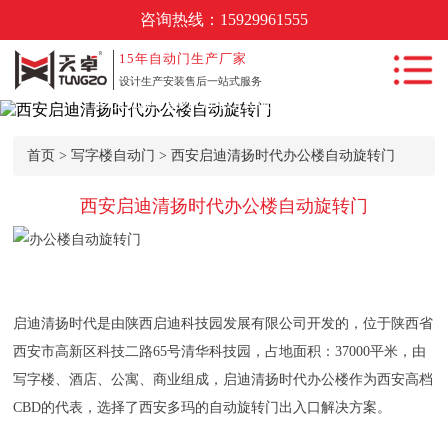
咨询热线：
15929961555
首页
15年
自动门生产厂家
设计生产安装售后一站式服务
​西安启迪清扬时代办公楼自动旋转门
自动门产品中
心
首页
>
写字楼自动门
> ​西安启迪清扬时代办公楼自动旋转门
自动门工程案
例
​西安启迪清扬时代办公楼自动旋转门
新闻动态
自动门知识
常见问题
启迪清扬时代是由陕西启迪科技园发展有限公司开发的，位于陕西省
关于我们
西安市高新区科技二路65号清华科技园，占地面积：37000平米，由
写字楼、酒店、公寓、商业组成，启迪清扬时代办公楼作为西安高档
联系我们
CBD的代表，选择了西安多玛的自动旋转门出入口解决方案。