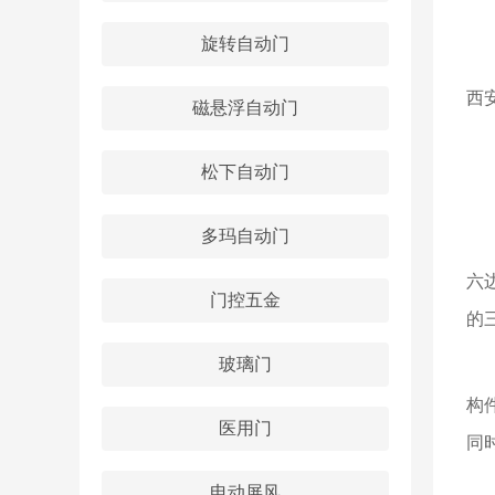
旋转自动门
罗
西
磁悬浮自动门
0
松下自动门
开
多玛自动门
罗
六
门控五金
的
玻璃门
西
构
医用门
同
电动屏风