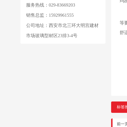
玛
服务热线：029-83669203
西
销售总监：15929961555
等
公司地址：西安市北三环大明宫建材
舒
市场玻璃型材区23排3-4号
助
再
前
多
标签
前一