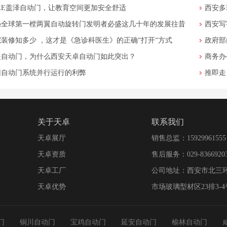
EZE盖泽自动门，让教育空间更加安全舒适
西安多
秘全球第一樘两翼自动旋转门发明者必盛这几十年的发展往昔
西安写
院装修知多少 ，这才是《急诊科医生》的正确“打开“方式
政府部
是自动门，为什么西安天卓自动门如此突出？
商务办
旧自动门系统并行运行的利弊
推即走
关于天卓
联系我们
天卓展厅
销售总监：15929961555
天卓资质
售后服务：029-8366920
天卓工厂
公司地址：西安市北三
天卓优势
市场玻璃型材区23排3-4
门
铜川自动门
宝鸡自动门
延安自动门
榆林自动门