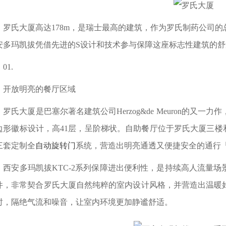
氏大厦高达178m，是瑞士最高的建筑，作为罗氏制药公司的
安多玛凯拔凭借先进的S设计和技术参与保障这座标志性建筑的
1.
放明亮的餐厅区域
氏大厦是巴塞尔著名建筑公司Herzog&de Meuron的又
边形徽标设计，高41层，呈阶梯状。自助餐厅位于罗氏大厦三楼和
三套定制全
自动旋转门
系统，营造出明亮通透又便捷安全的通行
安多玛凯拔KTC-2系列保障进出便利性，是持续高人流量场
件，非常契合罗氏大厦自然纯粹的室内设计风格，并营造出温暖
时，隔绝气流和噪音，让室内环境更加静谧舒适。