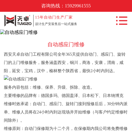
咨询热线：
15929961555
首页
15年
自动门生产厂家
设计生产安装售后一站式服务
自动感应门维修
自动门产品中
心
自动感应门维修
自动门工程案
例
西安天卓自动门工程有限公司全年365天提供自动门、感应门、旋转
门的上门维修服务，服务涵盖西安，铜川，商洛，安康，渭南，咸
新闻动态
阳，延安，宝鸡，汉中，榆林整个陕西省，最快2小时内到达。
自动门知识
服务内容包括：维修、保养、升级、拆除、改造。
常见问题
主要维修的品牌有：德国多玛、德国盖泽、日本松下、日本纳博克
关于我们
维修时效承诺：自动门、感应门、旋转门接到报修后后，30分钟内派
单、维修人员将在24小时内到达现场并开始维修（与客户约定维修时
联系我们
间除外）。
维修原则：自动门保修期为十二个月，在保修期内我公司将免费维修